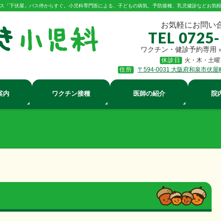
ス「下伏屋」バス停からすぐ。小児科専門医による、子どもの病気、予防接種、乳児健診などお気
お気軽にお問い
TEL 0725
ワクチン・健診予約専用 
休診日
火・木・土曜
住所
〒594-0031 大阪府和泉市伏屋
案内
ワクチン接種
医師の紹介
院