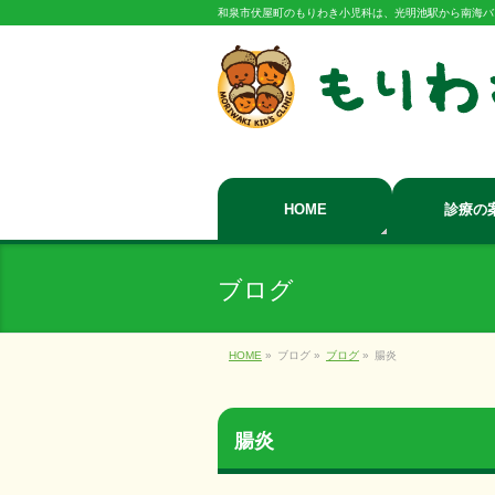
和泉市伏屋町のもりわき小児科は、光明池駅から南海バ
HOME
診療の
ブログ
HOME
»
ブログ
»
ブログ
»
腸炎
腸炎