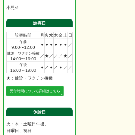
小児科
診療日
診察時間
月
火
水
木
金
土
日
午前
●
●
●
●
●
●
／
9:00〜12:00
健診・ワクチン接種
／
★
／
／
／
★
／
14:00〜16:00
午後
●
／
●
／
●
／
／
16:00～19:00
★：健診・ワクチン接種
受付時間について詳細はこちら
休診日
火・木・土曜日午後、
日曜日、祝日