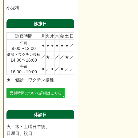
小児科
診療日
診察時間
月
火
水
木
金
土
日
午前
●
●
●
●
●
●
／
9:00〜12:00
健診・ワクチン接種
／
★
／
／
／
★
／
14:00〜16:00
午後
●
／
●
／
●
／
／
16:00～19:00
★：健診・ワクチン接種
受付時間について詳細はこちら
休診日
火・木・土曜日午後、
日曜日、祝日