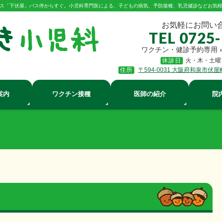
ス「下伏屋」バス停からすぐ。小児科専門医による、子どもの病気、予防接種、乳児健診などお気
お気軽にお問い
TEL 0725
ワクチン・健診予約専用 
休診日
火・木・土曜
住所
〒594-0031 大阪府和泉市伏屋
案内
ワクチン接種
医師の紹介
院