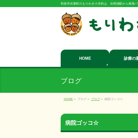
和泉市伏屋町のもりわき小児科は、光明池駅から南海バ
HOME
診療の
ブログ
HOME
»
ブログ
»
ブログ
»
病院ゴッコ☆
病院ゴッコ☆