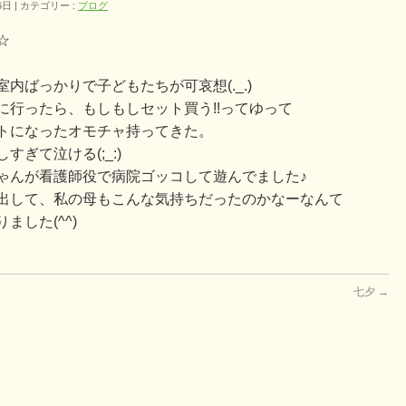
6日
カテゴリー :
ブログ
☆
内ばっかりで子どもたちが可哀想(._.)
に行ったら、もしもしセット買う!!ってゆって
トになったオモチャ持ってきた。
ぎて泣ける(;_:)
ゃんが看護師役で病院ゴッコして遊んでました♪
出して、私の母もこんな気持ちだったのかなーなんて
した(^^)
七夕
→