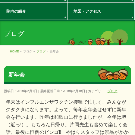
院内の紹介
地図・アクセス
ブログ
HOME
»
ブログ
»
ブログ
»
新年会
新年会
投稿日 : 2018年2月1日
最終更新日時 : 2018年2月18日
カテゴリー :
ブログ
年末はインフルエンザワクチン接種で忙しく、みんなが
クタクタになります。よって、毎年忘年会はせずに新年
会を行います。昨年は和歌山に行きましたが、今年は堺
（近っ!）。もちろん日帰り。片岡先生も含めて楽しく会
話、最後に恒例のビンゴ!! やはりスタッフは景品がかか