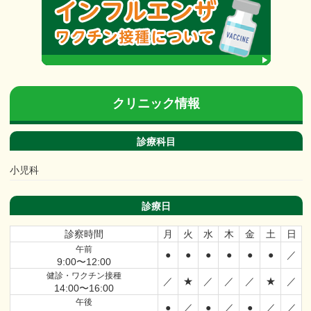
クリニック情報
診療科目
小児科
診療日
診察時間
月
火
水
木
金
土
日
午前
●
●
●
●
●
●
／
9:00〜12:00
健診・ワクチン接種
／
★
／
／
／
★
／
14:00〜16:00
午後
●
／
●
／
●
／
／